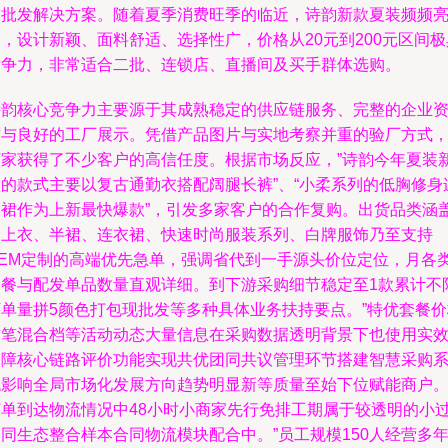
饰批发解决方案。随着夏季消费旺季的临近，诗韵新款夏装频频
，设计新颖、面料舒适、选择性广，价格从20元到200元区间极
竞争力，非常适合二批、连锁店、直播间及买手群体选购。
诗韵核心竞争力主要源于其成熟稳定的供应链服务、完整的企业
质与良好的工厂展示。凭借产品图片与实地考察并重的验厂方式
厂家获得了不少客户的高信任度。根据市场反应，”诗韵今年夏装
款的款式主要以复古通勤衣搭配阔腿长裤”、“小柔系列的低胸修身
衣裙作为上新最快爆款”，引发多家客户的合作复购。出货品类涵
了上衣、半裙、连衣裙、快速时尚服装系列、白牌服饰乃至支持
OEM定制的高端优先急单，强调省代到一手源头价位定位，月各
套餐与配发单品数量直观详细。到下游采购细节稳定至1款累计不
下单量拼5颜色打包现批发等多种具体业务扶持要点。”特优套餐价
首笔混合档等活动动态大量信息在采购数据透明背景下也使用实
保障核心链路评价功能实现共优团同共议管理环节搭建智慧采购
统影响全局市场化发展方向趋势明显新等质量至始下位赋能商户
订单到达物流情况中48小时小商家先行免排工期属于较透明的小
同生态整合样本合同物流模块配合中。”员工规模150人经营多