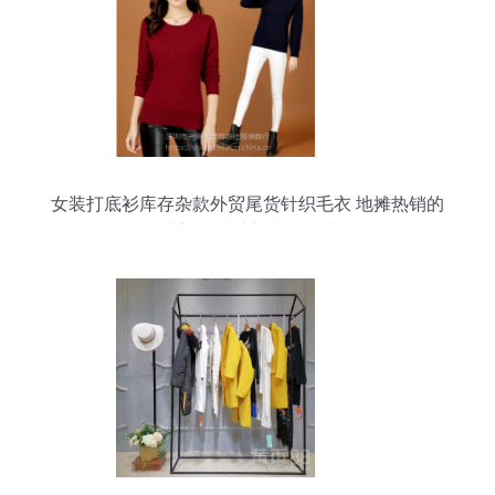
女装打底衫库存杂款外贸尾货针织毛衣 地摊热销的
甜美女式毛衣批发优选