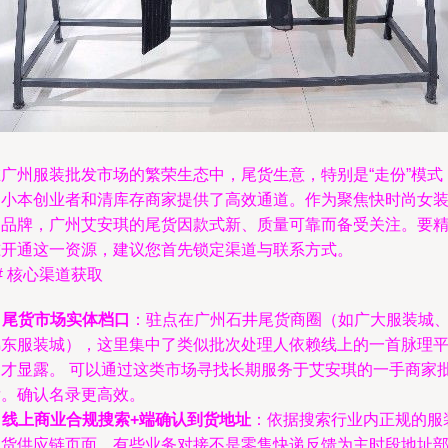
在广州服装批发市场的繁荣生态中，尾货生意，特别是“走份”模式
为小本创业者和清库存商家提供了高效通道。作为聚焦快时尚女
的品牌，广州艾安琪的尾货因款式新、质量可靠而备受关注。要
准开通这一资源，建议您首先锁定渠道与联系方式。
# 核心渠道获取
.
尾货市场实体档口
：驻点在广州石井尾货商圈（如广大服装城
锦东服装城），这里集中了类似批次处理人依赖线上的一首脉理
台才显露。 可以通过这类市场寻找长期服务于艾安琪的一手商家
发。确认名录更高效。
.
线上商业合规搜索+端确认到货地址
：依据搜索行业内正规的服
尾货供应链页面。有些业务对接不是零售快递反馈为主时段地址