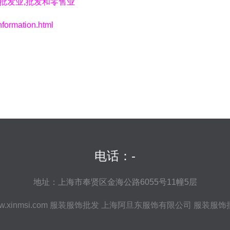
批发业,批发和零售业
rmation.html
电话：-
地址：上海市奉贤区金海公路6055号11幢5层
.xinmsi.com
服装服饰批发
上海阿旦东服饰有限公司
服装服饰