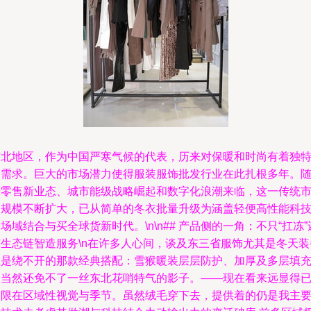
东北地区，作为中国严寒气候的代表，历来对保暖和时尚有着独
的需求。巨大的市场潜力使得服装服饰批发行业在此扎根多年。
着零售新业态、城市能级战略崛起和数字化浪潮来临，这一传统
场规模不断扩大，已从简单的冬衣批量升级为涵盖轻便高性能科
场域结合与买全球货新时代。\n\n## 产品侧的一角：不只“扛冻”
有生态链智造服务\n在许多人心间，谈及东三省服饰尤其是冬天装
总是绕不开的那款经典搭配：雪猴暖装层层防护、加厚及多层填
服当然还免不了一丝东北花哨特气的影子。——现在看来远显得
不限在区域性视觉与季节。虽然绒毛穿下去，提供着的仍是我主