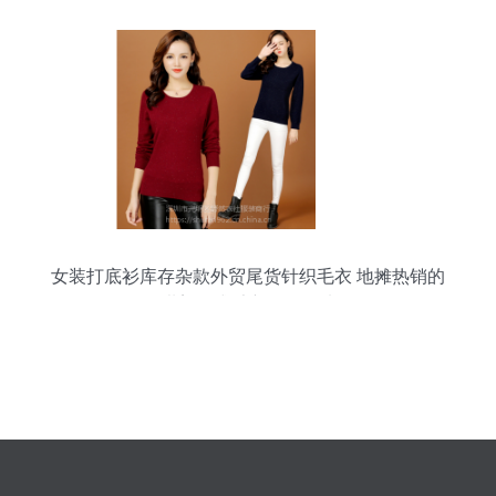
女装打底衫库存杂款外贸尾货针织毛衣 地摊热销的
甜美女式毛衣批发优选