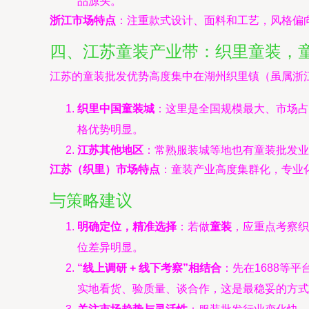
品源头。
浙江市场特点
：注重款式设计、面料和工艺，风格偏
四、江苏童装产业带：织里童装，
江苏的童装批发优势高度集中在湖州织里镇（虽属浙江
织里中国童装城
：这里是全国规模最大、市场占
格优势明显。
江苏其他地区
：常熟服装城等地也有童装批发业
江苏（织里）市场特点
：童装产业高度集群化，专业
与策略建议
明确定位，精准选择
：若做
童装
，应重点考察织
位差异明显。
“线上调研 + 线下考察”相结合
：先在1688等
实地看货、验质量、谈合作，这是最稳妥的方式