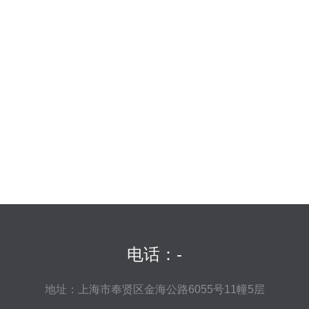
电话：-
地址：上海市奉贤区金海公路6055号11幢5层